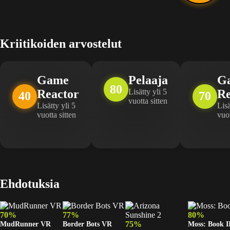
Kriitikoiden arvostelut
Game
Pelaaja
G
80
Reactor
Lisätty yli 5
Re
40
70
vuotta sitten
Lisätty yli 5
Lisä
vuotta sitten
vuot
Ehdotuksia
70%
77%
80%
MudRunner VR
Border Bots VR
75%
Moss: Book I