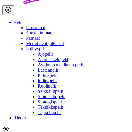
Pelit
Uusimmat
Suosituimmat
Parhaat
Merkittävät julkaisut
Lajityypit
Ajopelit
Ammuskelupelit
Avoimen maailman pelit
Lastenpelit
Pulmapelit
Indie-pelit
Roolipelit
Seikkailupelit
Simulaatiopelit
Strategiapelit
Taktiikkapelit
Tappelupelit
Tiedot