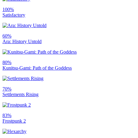
100%
Satisfactory
60%
Ara: History Untold
80%
Kunitsu-Gami: Path of the Goddess
70%
Settlements Rising
83%
Frostpunk 2