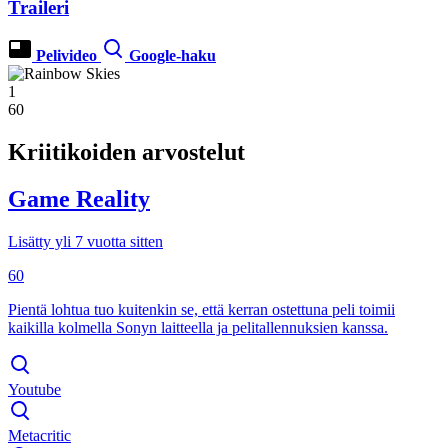
Traileri
Pelivideo
Google-haku
1
60
Kriitikoiden arvostelut
Game Reality
Lisätty yli 7 vuotta sitten
60
Pientä lohtua tuo kuitenkin se, että kerran ostettuna peli toimii
kaikilla kolmella Sonyn laitteella ja pelitallennuksien kanssa.
Youtube
Metacritic