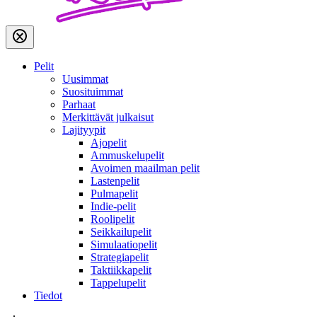
Pelit
Uusimmat
Suosituimmat
Parhaat
Merkittävät julkaisut
Lajityypit
Ajopelit
Ammuskelupelit
Avoimen maailman pelit
Lastenpelit
Pulmapelit
Indie-pelit
Roolipelit
Seikkailupelit
Simulaatiopelit
Strategiapelit
Taktiikkapelit
Tappelupelit
Tiedot