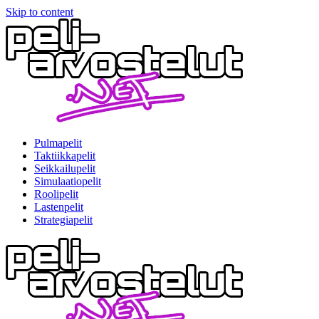
Skip to content
Pulmapelit
Taktiikkapelit
Seikkailupelit
Simulaatiopelit
Roolipelit
Lastenpelit
Strategiapelit