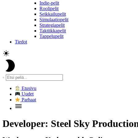
Indie-pelit
Roolipelit
Seikkailupelit
Simulaatiopelit
Strategiapelit
Taktiikkapelit
Tappelupelit
Tiedot
Etusivu
Uudet
Parhaat
Developer:
Steel Sky Productio