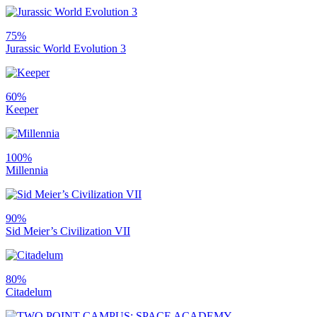
75%
Jurassic World Evolution 3
60%
Keeper
100%
Millennia
90%
Sid Meier’s Civilization VII
80%
Citadelum