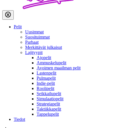
Pelit
Uusimmat
Suosituimmat
Parhaat
Merkittävät julkaisut
Lajityypit
Ajopelit
Ammuskelupelit
Avoimen maailman pelit
Lastenpelit
Pulmapelit
Indie-pelit
Roolipelit
Seikkailupelit
Simulaatiopelit
Strategiapelit
Taktiikkapelit
Tappelupelit
Tiedot