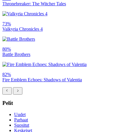
Thronebreaker: The Witcher Tales
73%
Valkyria Chronicles 4
80%
Battle Brothers
82%
Fire Emblem Echoes: Shadows of Valentia
Pelit
Uudet
Parhaat
Suositut
Keskeiset