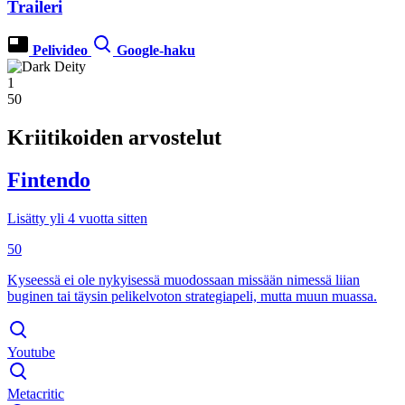
Traileri
Pelivideo
Google-haku
1
50
Kriitikoiden arvostelut
Fintendo
Lisätty yli 4 vuotta sitten
50
Kyseessä ei ole nykyisessä muodossaan missään nimessä liian
buginen tai täysin pelikelvoton strategiapeli, mutta muun muassa.
Youtube
Metacritic