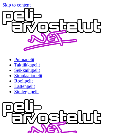
Skip to content
Pulmapelit
Taktiikkapelit
Seikkailupelit
Simulaatiopelit
Roolipelit
Lastenpelit
Strategiapelit