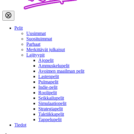
Pelit
Uusimmat
Suosituimmat
Parhaat
Merkittävät julkaisut
Lajityypit
Ajopelit
Ammuskelupelit
Avoimen maailman pelit
Lastenpelit
Pulmapelit
Indie-pelit
Roolipelit
Seikkailupelit
Simulaatiopelit
Strategiapelit
Taktiikkapelit
Tappelupelit
Tiedot