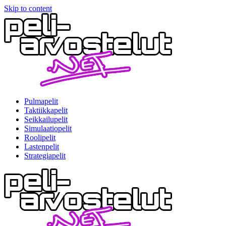
Skip to content
Pulmapelit
Taktiikkapelit
Seikkailupelit
Simulaatiopelit
Roolipelit
Lastenpelit
Strategiapelit