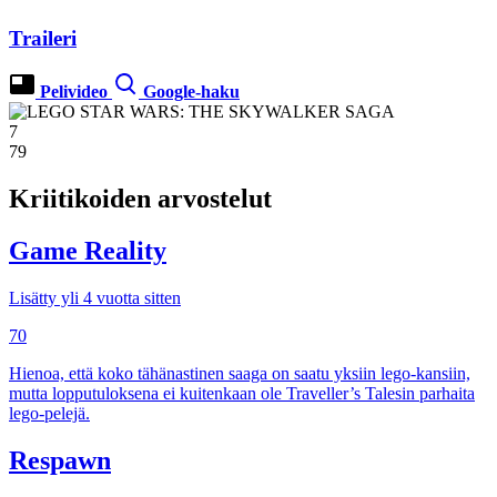
Traileri
Pelivideo
Google-haku
7
79
Kriitikoiden arvostelut
Game Reality
Lisätty yli 4 vuotta sitten
70
Hienoa, että koko tähänastinen saaga on saatu yksiin lego-kansiin,
mutta lopputuloksena ei kuitenkaan ole Traveller’s Talesin parhaita
lego-pelejä.
Respawn