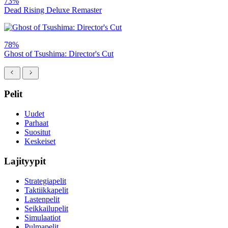
73%
Dead Rising Deluxe Remaster
78%
Ghost of Tsushima: Director's Cut
Pelit
Uudet
Parhaat
Suositut
Keskeiset
Lajityypit
Strategiapelit
Taktiikkapelit
Lastenpelit
Seikkailupelit
Simulaatiot
Pulmapelit