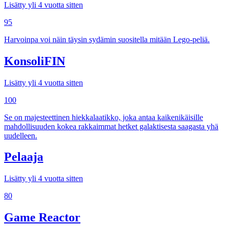
Lisätty yli 4 vuotta sitten
95
Harvoinpa voi näin täysin sydämin suositella mitään Lego-peliä.
KonsoliFIN
Lisätty yli 4 vuotta sitten
100
Se on majesteettinen hiekkalaatikko, joka antaa kaikenikäisille
mahdollisuuden kokea rakkaimmat hetket galaktisesta saagasta yhä
uudelleen.
Pelaaja
Lisätty yli 4 vuotta sitten
80
Game Reactor