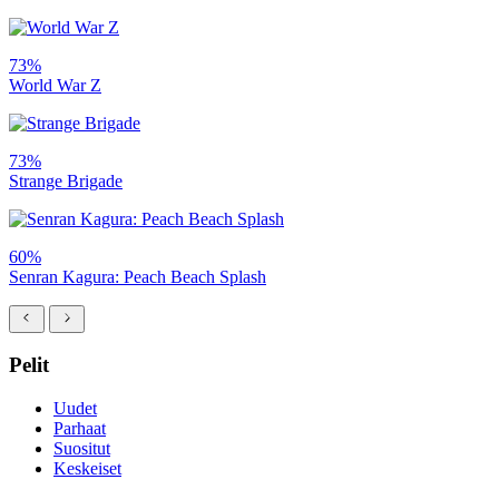
73%
World War Z
73%
Strange Brigade
60%
Senran Kagura: Peach Beach Splash
Pelit
Uudet
Parhaat
Suositut
Keskeiset