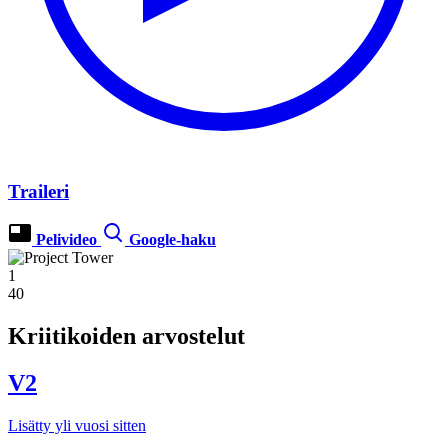
Traileri
Pelivideo
Google-haku
1
40
Kriitikoiden arvostelut
V2
Lisätty yli vuosi sitten