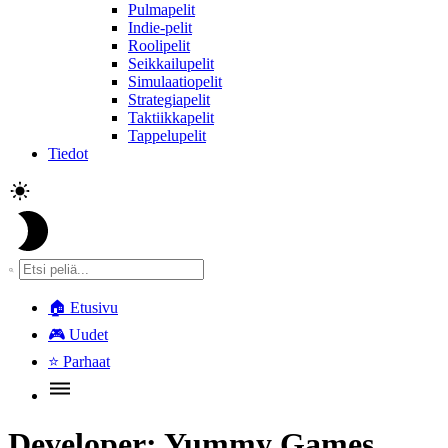
Pulmapelit
Indie-pelit
Roolipelit
Seikkailupelit
Simulaatiopelit
Strategiapelit
Taktiikkapelit
Tappelupelit
Tiedot
🏠
Etusivu
🎮
Uudet
⭐
Parhaat
Developer:
Yummy Games