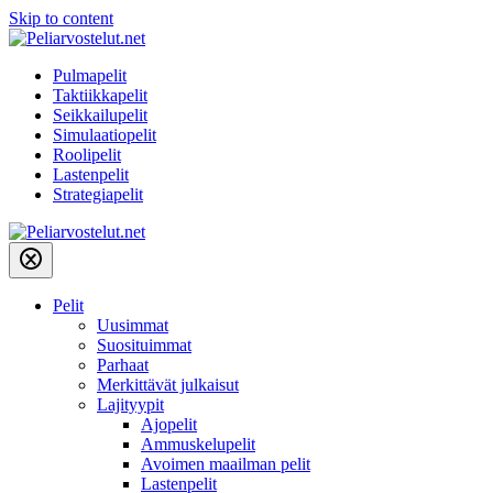
Skip to content
Pulmapelit
Taktiikkapelit
Seikkailupelit
Simulaatiopelit
Roolipelit
Lastenpelit
Strategiapelit
Pelit
Uusimmat
Suosituimmat
Parhaat
Merkittävät julkaisut
Lajityypit
Ajopelit
Ammuskelupelit
Avoimen maailman pelit
Lastenpelit