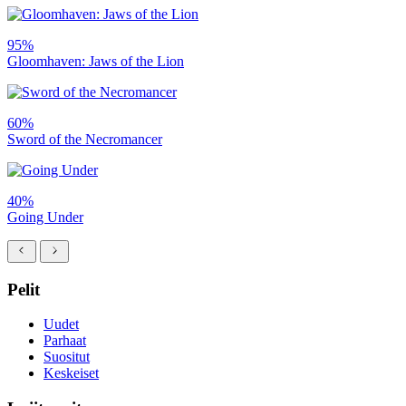
95%
Gloomhaven: Jaws of the Lion
60%
Sword of the Necromancer
40%
Going Under
Pelit
Uudet
Parhaat
Suositut
Keskeiset