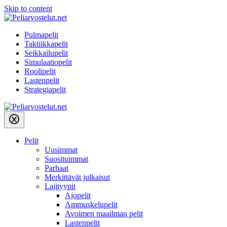
Skip to content
Pulmapelit
Taktiikkapelit
Seikkailupelit
Simulaatiopelit
Roolipelit
Lastenpelit
Strategiapelit
Pelit
Uusimmat
Suosituimmat
Parhaat
Merkittävät julkaisut
Lajityypit
Ajopelit
Ammuskelupelit
Avoimen maailman pelit
Lastenpelit