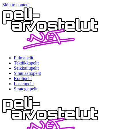
Skip to content
Pulmapelit
Taktiikkapelit
Seikkailupelit
Simulaatiopelit
Roolipelit
Lastenpelit
Strategiapelit