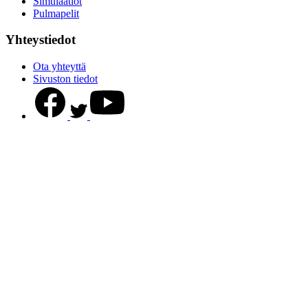
Simulaatiot
Pulmapelit
Yhteystiedot
Ota yhteyttä
Sivuston tiedot