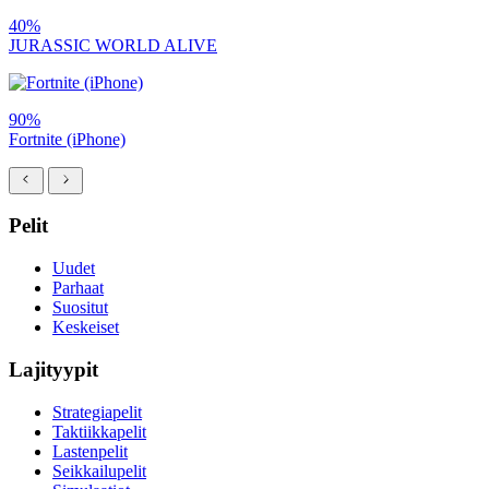
40%
JURASSIC WORLD ALIVE
90%
Fortnite (iPhone)
Pelit
Uudet
Parhaat
Suositut
Keskeiset
Lajityypit
Strategiapelit
Taktiikkapelit
Lastenpelit
Seikkailupelit