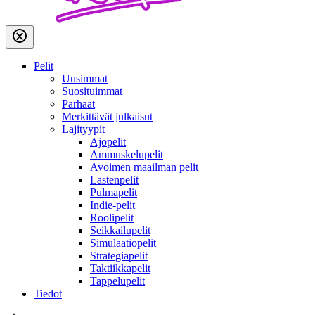
Pelit
Uusimmat
Suosituimmat
Parhaat
Merkittävät julkaisut
Lajityypit
Ajopelit
Ammuskelupelit
Avoimen maailman pelit
Lastenpelit
Pulmapelit
Indie-pelit
Roolipelit
Seikkailupelit
Simulaatiopelit
Strategiapelit
Taktiikkapelit
Tappelupelit
Tiedot