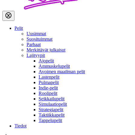
Pelit
Uusimmat
Suosituimmat
Parhaat
Merkittävät julkaisut
Lajityypit
Ajopelit
Ammuskelupelit
Avoimen maailman pelit
Lastenpelit
Pulmapelit
Indie-pelit
Roolipelit
Seikkailupelit
Simulaatiopelit
Strategiapelit
Taktiikkapelit
Tappelupelit
Tiedot