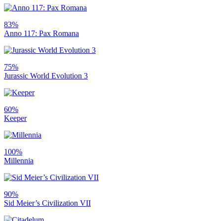
83%
Anno 117: Pax Romana
75%
Jurassic World Evolution 3
60%
Keeper
100%
Millennia
90%
Sid Meier’s Civilization VII