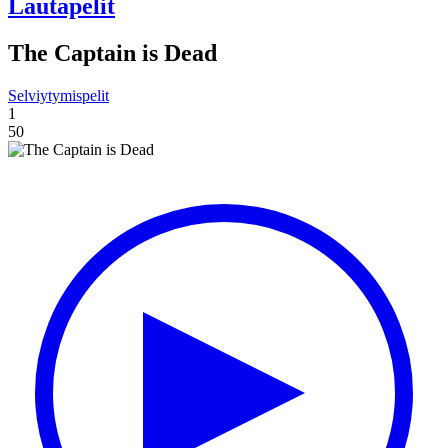
Lautapelit
The Captain is Dead
Selviytymispelit
1
50