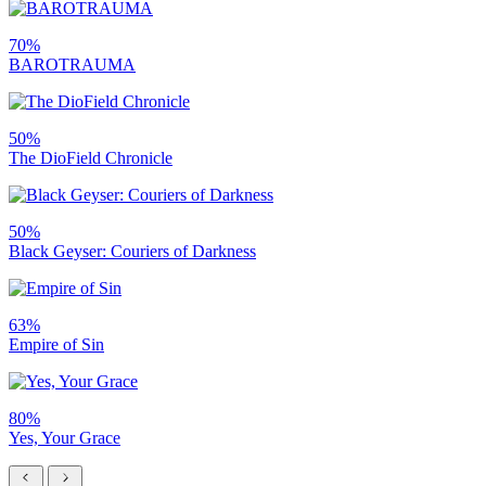
70%
BAROTRAUMA
50%
The DioField Chronicle
50%
Black Geyser: Couriers of Darkness
63%
Empire of Sin
80%
Yes, Your Grace