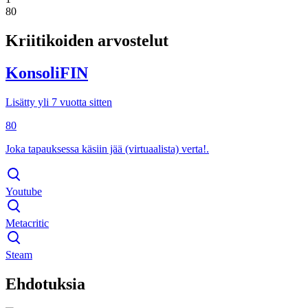
80
Kriitikoiden arvostelut
KonsoliFIN
Lisätty yli 7 vuotta sitten
80
Joka tapauksessa käsiin jää (virtuaalista) verta!.
Youtube
Metacritic
Steam
Ehdotuksia