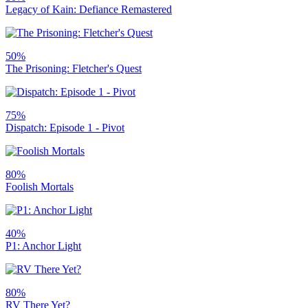
Legacy of Kain: Defiance Remastered
50%
The Prisoning: Fletcher's Quest
75%
Dispatch: Episode 1 - Pivot
80%
Foolish Mortals
40%
P1: Anchor Light
80%
RV There Yet?