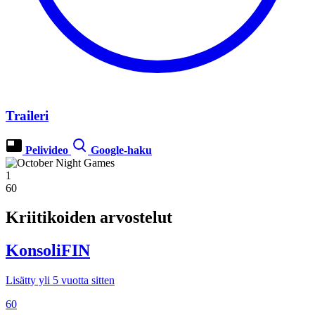
Traileri
Pelivideo
Google-haku
1
60
Kriitikoiden arvostelut
KonsoliFIN
Lisätty yli 5 vuotta sitten
60