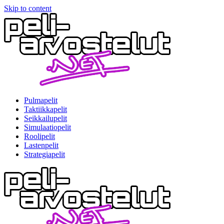
Skip to content
Pulmapelit
Taktiikkapelit
Seikkailupelit
Simulaatiopelit
Roolipelit
Lastenpelit
Strategiapelit