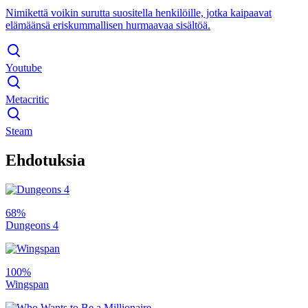
Nimikettä voikin surutta suositella henkilöille, jotka kaipaavat
elämäänsä eriskummallisen hurmaavaa sisältöä.
Youtube
Metacritic
Steam
Ehdotuksia
68%
Dungeons 4
100%
Wingspan