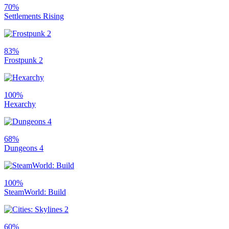
70%
Settlements Rising
83%
Frostpunk 2
100%
Hexarchy
68%
Dungeons 4
100%
SteamWorld: Build
60%