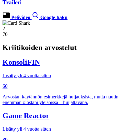
Traileri
Pelivideo
Google-haku
2
70
Kriitikoiden arvostelut
KonsoliFIN
Lisätty yli 4 vuotta sitten
60
Arvostan käytännön esimerkkejä huijauksista, mutta nautin
enemmän olostani yleisöissä – huijattavana.
Game Reactor
Lisätty yli 4 vuotta sitten
80