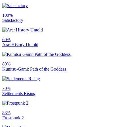
100%
Satisfactory
60%
Ara: History Untold
80%
Kunitsu-Gami: Path of the Goddess
70%
Settlements Rising
83%
Frostpunk 2