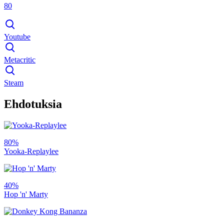
80
Youtube
Metacritic
Steam
Ehdotuksia
80%
Yooka-Replaylee
40%
Hop 'n' Marty