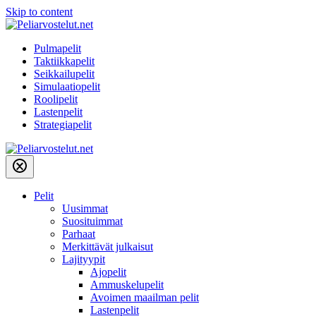
Skip to content
Pulmapelit
Taktiikkapelit
Seikkailupelit
Simulaatiopelit
Roolipelit
Lastenpelit
Strategiapelit
Pelit
Uusimmat
Suosituimmat
Parhaat
Merkittävät julkaisut
Lajityypit
Ajopelit
Ammuskelupelit
Avoimen maailman pelit
Lastenpelit