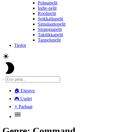
Pulmapelit
Indie-pelit
Roolipelit
Seikkailupelit
Simulaatiopelit
Strategiapelit
Taktiikkapelit
Tappelupelit
Tiedot
🏠
Etusivu
🎮
Uudet
⭐
Parhaat
Genre:
Command