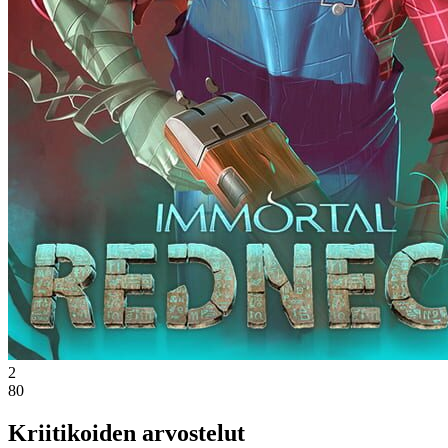
2
80
Kriitikoiden arvostelut