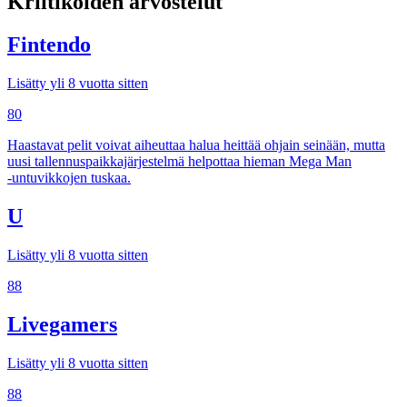
Kriitikoiden arvostelut
Fintendo
Lisätty yli 8 vuotta sitten
80
Haastavat pelit voivat aiheuttaa halua heittää ohjain seinään, mutta
uusi tallennuspaikkajärjestelmä helpottaa hieman Mega Man
‑untuvikkojen tuskaa.
U
Lisätty yli 8 vuotta sitten
88
Livegamers
Lisätty yli 8 vuotta sitten
88