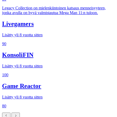
Legacy Collection on mielenkiintoinen katsaus menneisyyteen,
jonka avulla on hyvä valmistautua Mega Man 11:n tuloon.
Livegamers
Lisätty yli 8 vuotta sitten
90
KonsoliFIN
Lisätty yli 8 vuotta sitten
100
Game Reactor
Lisätty yli 8 vuotta sitten
80