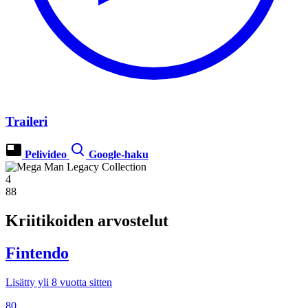
Traileri
Pelivideo
Google-haku
4
88
Kriitikoiden arvostelut
Fintendo
Lisätty yli 8 vuotta sitten
80