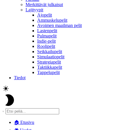
Merkittävät julkaisut
Lajityypit
Ajopelit
Ammuskelupelit
Avoimen maailman pelit
Lastenpelit
Pulmapelit
Indie-pelit
Roolipelit
Seikkailupelit
Simulaatiopelit
Strategiapelit
Taktiikkapelit
Tappelupelit
Tiedot
🏠
Etusivu