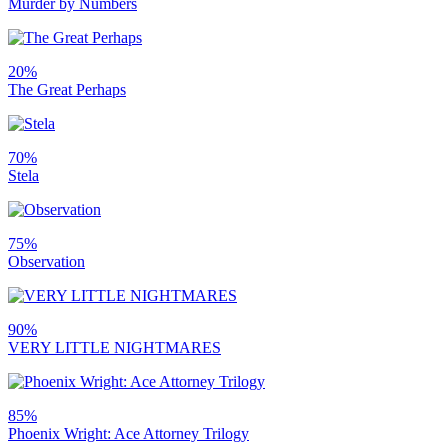
Murder by Numbers
20%
The Great Perhaps
70%
Stela
75%
Observation
90%
VERY LITTLE NIGHTMARES
85%
Phoenix Wright: Ace Attorney Trilogy