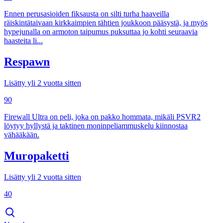
Ennen perusasioiden fiksausta on silti turha haaveilla
räiskintätaivaan kirkkaimpien tähtien joukkoon pääsystä, ja myös
hypejunalla on armoton taipumus puksuttaa jo kohti seuraavia
haasteita li...
Respawn
Lisätty yli 2 vuotta sitten
90
Firewall Ultra on peli, joka on pakko hommata, mikäli PSVR2
löytyy hyllystä ja taktinen moninpeliammuskelu kiinnostaa
vähääkään.
Muropaketti
Lisätty yli 2 vuotta sitten
40