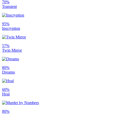
70%
Transient
95%
Inscryption
57%
Twin Mirror
80%
Dreamo
60%
Heal
80%