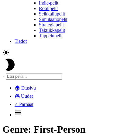
Indie-pelit
Roolipelit
Seikkailupelit
Simulaatiopelit
Strategiapelit
Taktiikkapelit
Tappelupelit
Tiedot
🏠
Etusivu
🎮
Uudet
⭐
Parhaat
Genre:
First-Person