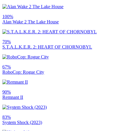
100%
Alan Wake 2 The Lake House
70%
S.T.A.L.K.E.R. 2: HEART OF CHORNOBYL
67%
RoboCop: Rogue City
90%
Remnant II
83%
System Shock (2023)