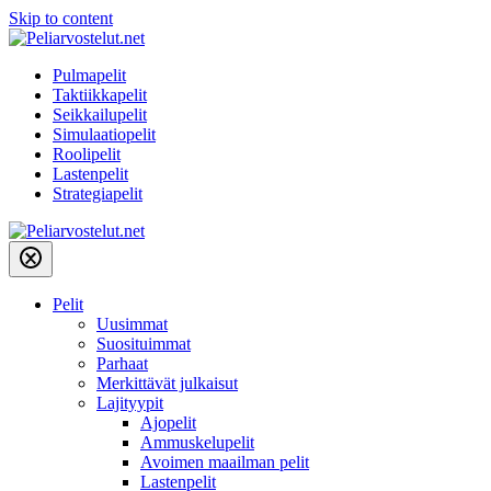
Skip to content
Pulmapelit
Taktiikkapelit
Seikkailupelit
Simulaatiopelit
Roolipelit
Lastenpelit
Strategiapelit
Pelit
Uusimmat
Suosituimmat
Parhaat
Merkittävät julkaisut
Lajityypit
Ajopelit
Ammuskelupelit
Avoimen maailman pelit
Lastenpelit