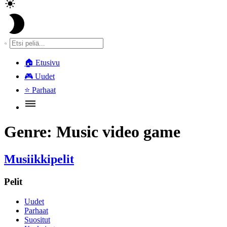
🏠
Etusivu
🎮
Uudet
⭐
Parhaat
Genre:
Music video game
Musiikkipelit
Pelit
Uudet
Parhaat
Suositut