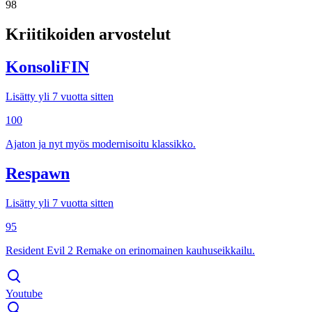
98
Kriitikoiden arvostelut
KonsoliFIN
Lisätty yli 7 vuotta sitten
100
Ajaton ja nyt myös modernisoitu klassikko.
Respawn
Lisätty yli 7 vuotta sitten
95
Resident Evil 2 Remake on erinomainen kauhuseikkailu.
Youtube