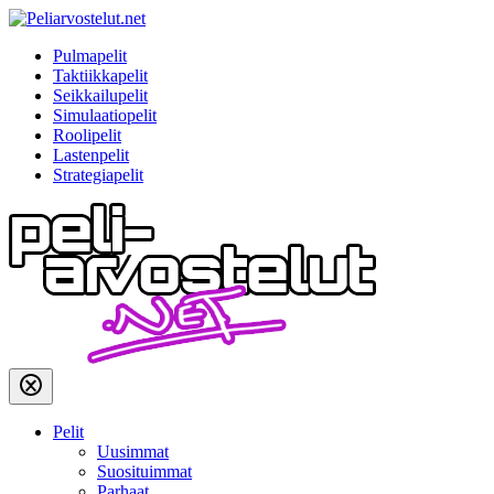
Skip
to
Pulmapelit
content
Taktiikkapelit
Seikkailupelit
Simulaatiopelit
Roolipelit
Lastenpelit
Strategiapelit
Pelit
Uusimmat
Suosituimmat
Parhaat