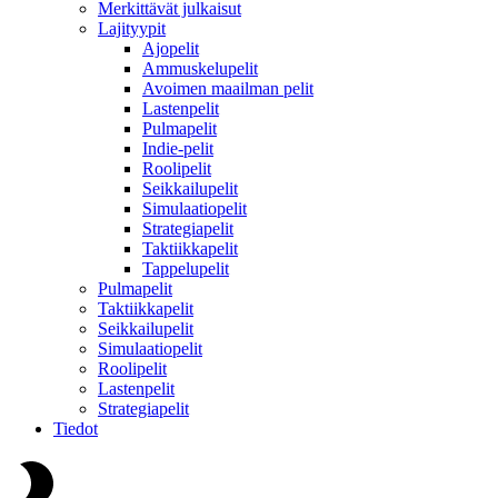
Merkittävät julkaisut
Lajityypit
Ajopelit
Ammuskelupelit
Avoimen maailman pelit
Lastenpelit
Pulmapelit
Indie-pelit
Roolipelit
Seikkailupelit
Simulaatiopelit
Strategiapelit
Taktiikkapelit
Tappelupelit
Pulmapelit
Taktiikkapelit
Seikkailupelit
Simulaatiopelit
Roolipelit
Lastenpelit
Strategiapelit
Tiedot