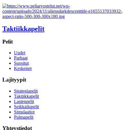
Taktiikkapelit
Pelit
Uudet
Parhaat
Suositut
Keskeiset
Lajityypit
Strategiapelit
Taktiikkapelit
Lastenpelit
Seikkailupelit
Simulaatiot
Pulmapelit
Yhteystiedot