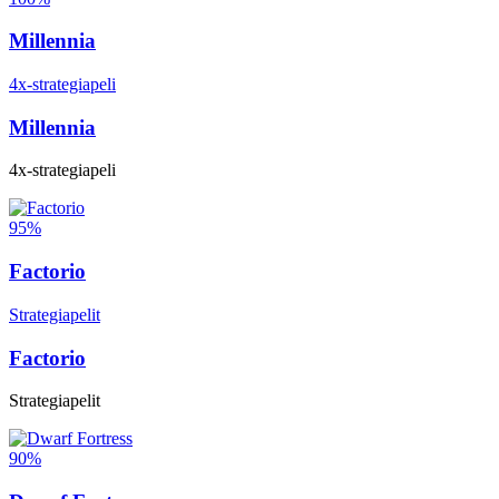
Millennia
4x-strategiapeli
Millennia
4x-strategiapeli
95%
Factorio
Strategiapelit
Factorio
Strategiapelit
90%