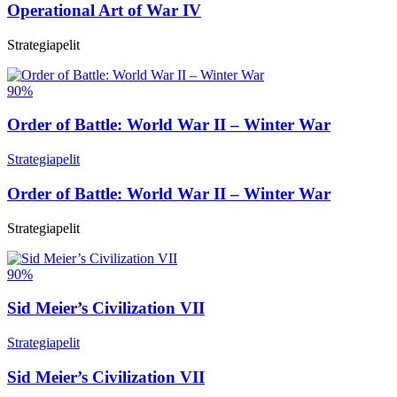
Operational Art of War IV
Strategiapelit
90%
Order of Battle: World War II – Winter War
Strategiapelit
Order of Battle: World War II – Winter War
Strategiapelit
90%
Sid Meier’s Civilization VII
Strategiapelit
Sid Meier’s Civilization VII