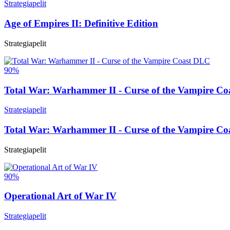
Strategiapelit
Age of Empires II: Definitive Edition
Strategiapelit
90%
Total War: Warhammer II - Curse of the Vampire C
Strategiapelit
Total War: Warhammer II - Curse of the Vampire C
Strategiapelit
90%
Operational Art of War IV
Strategiapelit