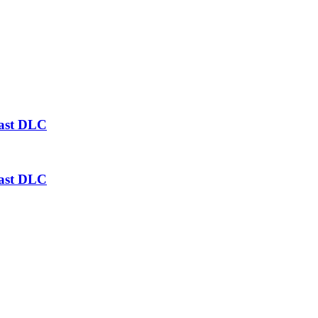
oast DLC
oast DLC