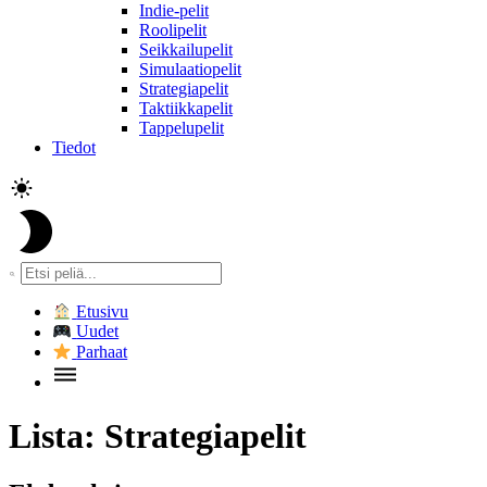
Indie-pelit
Roolipelit
Seikkailupelit
Simulaatiopelit
Strategiapelit
Taktiikkapelit
Tappelupelit
Tiedot
Etusivu
Uudet
Parhaat
Lista:
Strategiapelit