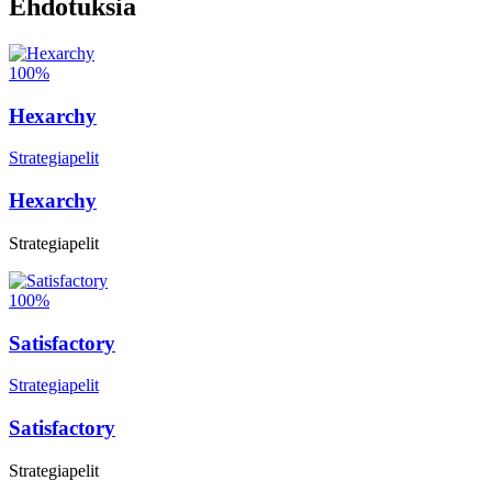
Ehdotuksia
100%
Hexarchy
Strategiapelit
Hexarchy
Strategiapelit
100%
Satisfactory
Strategiapelit
Satisfactory
Strategiapelit