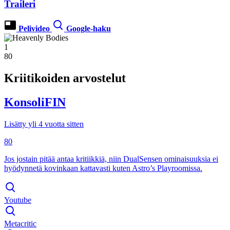
Traileri
Pelivideo
Google-haku
1
80
Kriitikoiden arvostelut
KonsoliFIN
Lisätty yli 4 vuotta sitten
80
Jos jostain pitää antaa kritiikkiä, niin DualSensen ominaisuuksia ei
hyödynnetä kovinkaan kattavasti kuten Astro’s Playroomissa.
Youtube
Metacritic