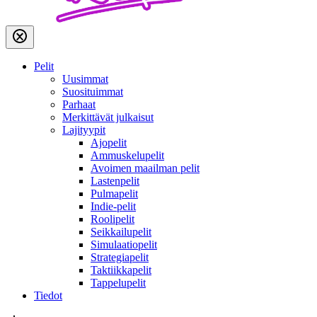
Pelit
Uusimmat
Suosituimmat
Parhaat
Merkittävät julkaisut
Lajityypit
Ajopelit
Ammuskelupelit
Avoimen maailman pelit
Lastenpelit
Pulmapelit
Indie-pelit
Roolipelit
Seikkailupelit
Simulaatiopelit
Strategiapelit
Taktiikkapelit
Tappelupelit
Tiedot