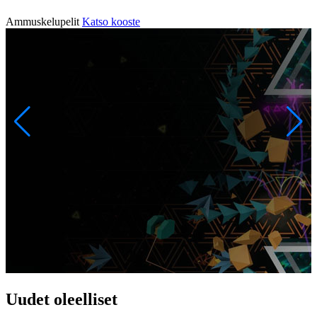
Ammuskelupelit
Katso kooste
H
Uudet oleelliset