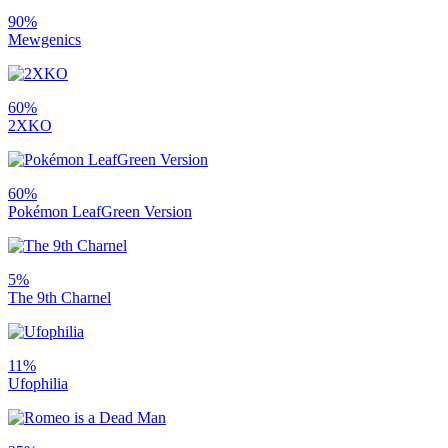
90%
Mewgenics
60%
2XKO
60%
Pokémon LeafGreen Version
5%
The 9th Charnel
11%
Ufophilia