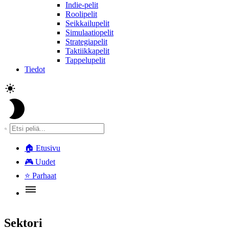
Indie-pelit
Roolipelit
Seikkailupelit
Simulaatiopelit
Strategiapelit
Taktiikkapelit
Tappelupelit
Tiedot
🏠
Etusivu
🎮
Uudet
⭐
Parhaat
Sektori