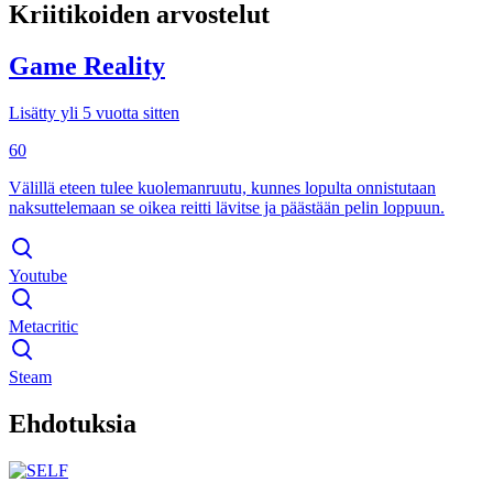
Kriitikoiden arvostelut
Game Reality
Lisätty yli 5 vuotta sitten
60
Välillä eteen tulee kuolemanruutu, kunnes lopulta onnistutaan
naksuttelemaan se oikea reitti lävitse ja päästään pelin loppuun.
Youtube
Metacritic
Steam
Ehdotuksia