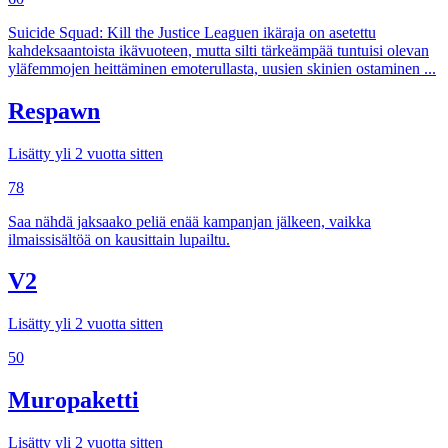
Suicide Squad: Kill the Justice Leaguen ikäraja on asetettu
kahdeksaantoista ikävuoteen, mutta silti tärkeämpää tuntuisi olevan
yläfemmojen heittäminen emoterullasta, uusien skinien ostaminen ...
Respawn
Lisätty yli 2 vuotta sitten
78
Saa nähdä jaksaako peliä enää kampanjan jälkeen, vaikka
ilmaissisältöä on kausittain lupailtu.
V2
Lisätty yli 2 vuotta sitten
50
Muropaketti
Lisätty yli 2 vuotta sitten