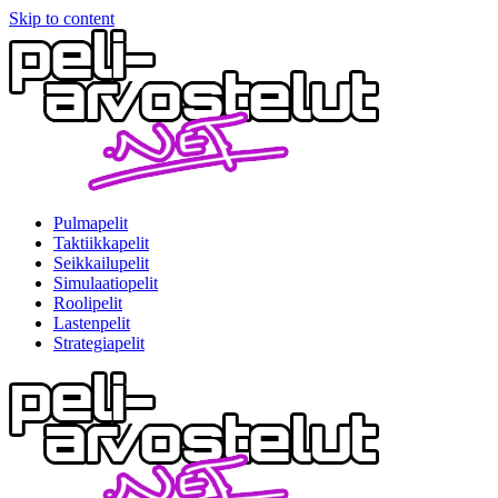
Skip to content
Pulmapelit
Taktiikkapelit
Seikkailupelit
Simulaatiopelit
Roolipelit
Lastenpelit
Strategiapelit