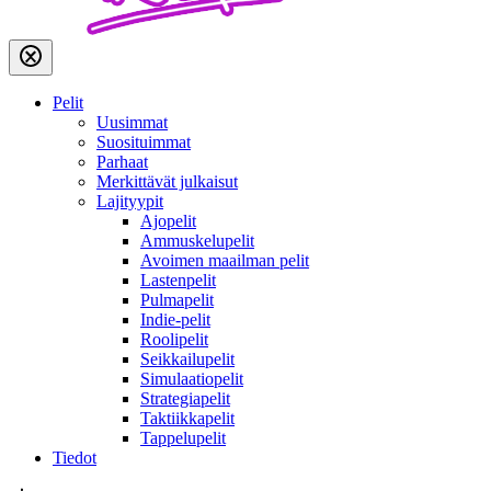
Pelit
Uusimmat
Suosituimmat
Parhaat
Merkittävät julkaisut
Lajityypit
Ajopelit
Ammuskelupelit
Avoimen maailman pelit
Lastenpelit
Pulmapelit
Indie-pelit
Roolipelit
Seikkailupelit
Simulaatiopelit
Strategiapelit
Taktiikkapelit
Tappelupelit
Tiedot