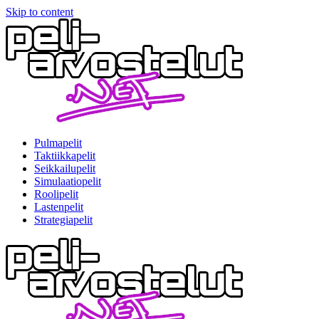
Skip to content
Pulmapelit
Taktiikkapelit
Seikkailupelit
Simulaatiopelit
Roolipelit
Lastenpelit
Strategiapelit