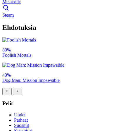
Metacritic
Steam
Ehdotuksia
80%
Foolish Mortals
40%
Dog Man: Mission Impawsible
Pelit
Uudet
Parhaat
Suositut
Keskeiset