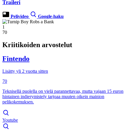
Traileri
Pelivideo
Google-haku
1
70
Kriitikoiden arvostelut
Fintendo
Lisätty yli 2 vuotta sitten
70
Teknisellä puolella on vielä parannettavaa, mutta vajaan 15 euron
hintainen indierymistely tarjoaa muuten oikein mainion
pelikokemuksen.
Youtube