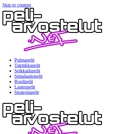
Skip to content
Pulmapelit
Taktiikkapelit
Seikkailupelit
Simulaatiopelit
Roolipelit
Lastenpelit
Strategiapelit