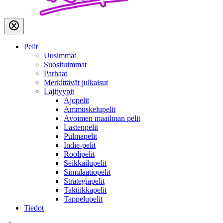
Pelit
Uusimmat
Suosituimmat
Parhaat
Merkittävät julkaisut
Lajityypit
Ajopelit
Ammuskelupelit
Avoimen maailman pelit
Lastenpelit
Pulmapelit
Indie-pelit
Roolipelit
Seikkailupelit
Simulaatiopelit
Strategiapelit
Taktiikkapelit
Tappelupelit
Tiedot