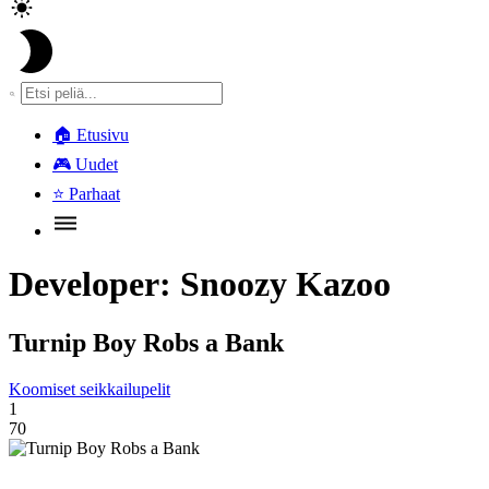
🏠
Etusivu
🎮
Uudet
⭐
Parhaat
Developer:
Snoozy Kazoo
Turnip Boy Robs a Bank
Koomiset seikkailupelit
1
70