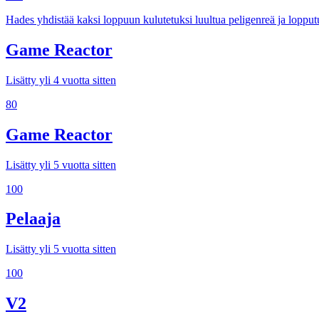
Hades yhdistää kaksi loppuun kulutetuksi luultua peligenreä ja loppu
Game Reactor
Lisätty yli 4 vuotta sitten
80
Game Reactor
Lisätty yli 5 vuotta sitten
100
Pelaaja
Lisätty yli 5 vuotta sitten
100
V2