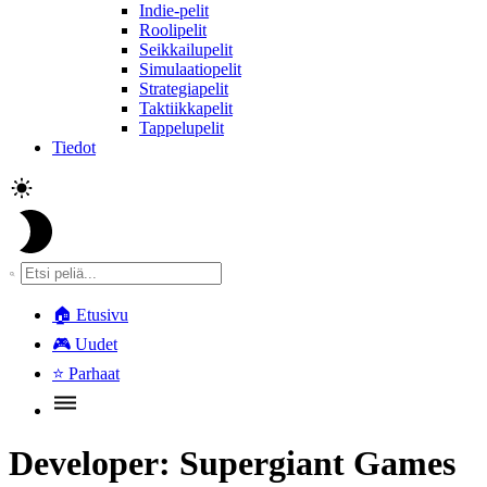
Indie-pelit
Roolipelit
Seikkailupelit
Simulaatiopelit
Strategiapelit
Taktiikkapelit
Tappelupelit
Tiedot
🏠
Etusivu
🎮
Uudet
⭐
Parhaat
Developer:
Supergiant Games