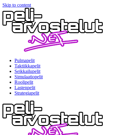
Skip to content
Pulmapelit
Taktiikkapelit
Seikkailupelit
Simulaatiopelit
Roolipelit
Lastenpelit
Strategiapelit