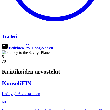
Traileri
Pelivideo
Google-haku
5
70
Kriitikoiden arvostelut
KonsoliFIN
Lisätty yli 6 vuotta sitten
60