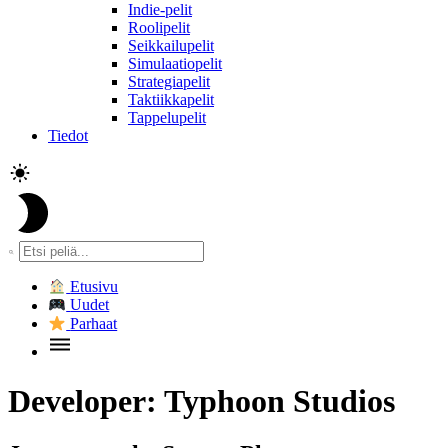
Indie-pelit
Roolipelit
Seikkailupelit
Simulaatiopelit
Strategiapelit
Taktiikkapelit
Tappelupelit
Tiedot
Etusivu
Uudet
Parhaat
Developer:
Typhoon Studios