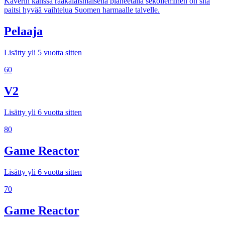
Kaverin kanssa raakalaismaisella planeetalla sekoileminen on sitä
paitsi hyvää vaihtelua Suomen harmaalle talvelle.
Pelaaja
Lisätty yli 5 vuotta sitten
60
V2
Lisätty yli 6 vuotta sitten
80
Game Reactor
Lisätty yli 6 vuotta sitten
70
Game Reactor