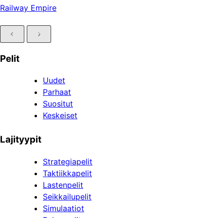
Railway Empire
Pelit
Uudet
Parhaat
Suositut
Keskeiset
Lajityypit
Strategiapelit
Taktiikkapelit
Lastenpelit
Seikkailupelit
Simulaatiot