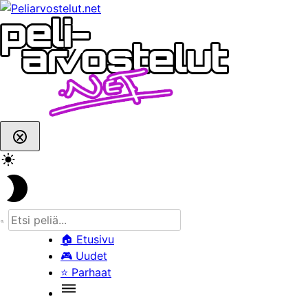
Skip
to
content
🏠
Etusivu
🎮
Uudet
⭐
Parhaat