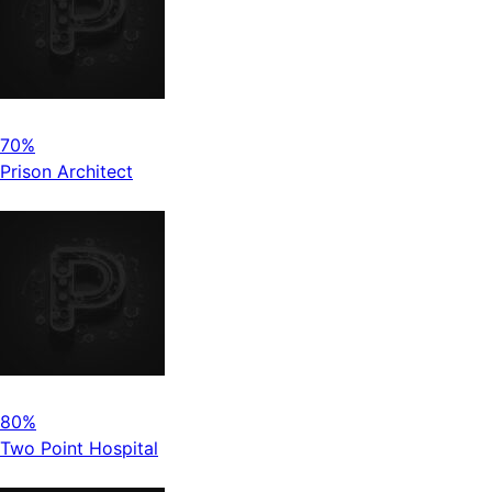
70%
Prison Architect
80%
Two Point Hospital