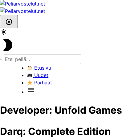
Skip
to
content
Etusivu
Uudet
Parhaat
Developer:
Unfold Games
Darq: Complete Edition