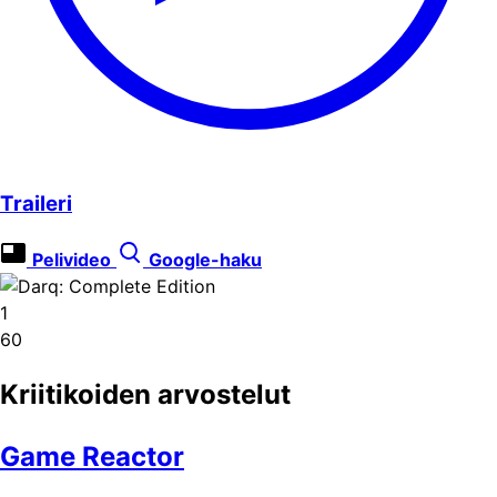
Traileri
Pelivideo
Google-haku
1
60
Kriitikoiden arvostelut
Game Reactor