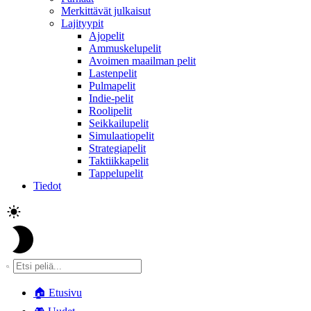
Merkittävät julkaisut
Lajityypit
Ajopelit
Ammuskelupelit
Avoimen maailman pelit
Lastenpelit
Pulmapelit
Indie-pelit
Roolipelit
Seikkailupelit
Simulaatiopelit
Strategiapelit
Taktiikkapelit
Tappelupelit
Tiedot
🏠
Etusivu