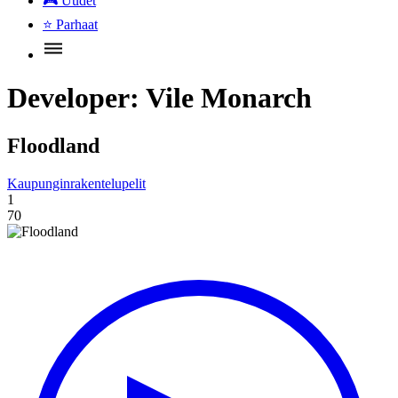
🎮
Uudet
⭐
Parhaat
Developer:
Vile Monarch
Floodland
Kaupunginrakentelupelit
1
70