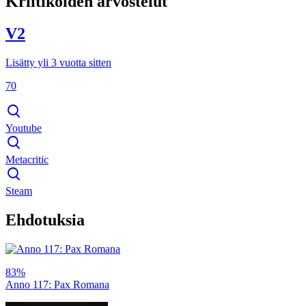
Kriitikoiden arvostelut
V2
Lisätty yli 3 vuotta sitten
70
Youtube
Metacritic
Steam
Ehdotuksia
83%
Anno 117: Pax Romana