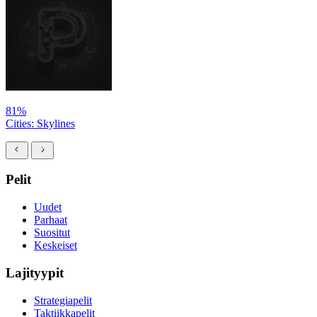
81%
Cities: Skylines
Pelit
Uudet
Parhaat
Suositut
Keskeiset
Lajityypit
Strategiapelit
Taktiikkapelit