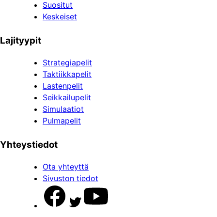
Suositut
Keskeiset
Lajityypit
Strategiapelit
Taktiikkapelit
Lastenpelit
Seikkailupelit
Simulaatiot
Pulmapelit
Yhteystiedot
Ota yhteyttä
Sivuston tiedot