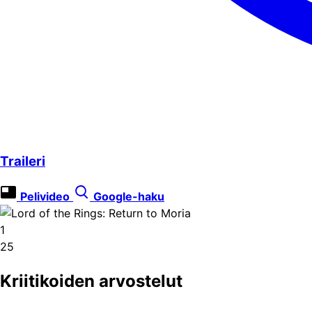
Traileri
Pelivideo
Google-haku
1
25
Kriitikoiden arvostelut