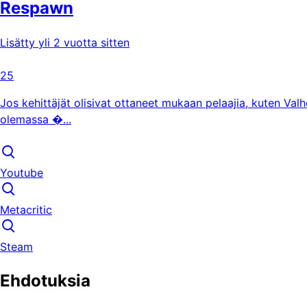
Respawn
Lisätty yli 2 vuotta sitten
25
Jos kehittäjät olisivat ottaneet mukaan pelaajia, kuten Valh
olemassa �...
Youtube
Metacritic
Steam
Ehdotuksia