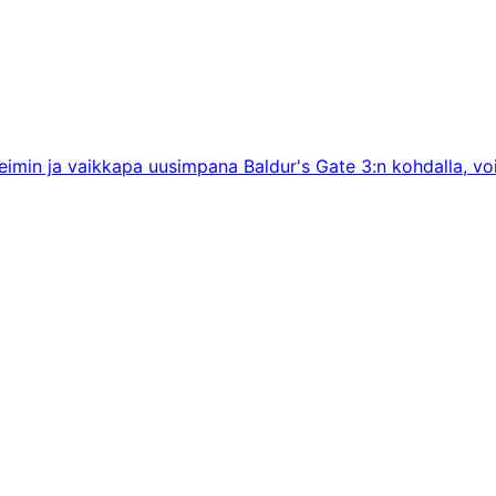
eimin ja vaikkapa uusimpana Baldur's Gate 3:n kohdalla, voisi