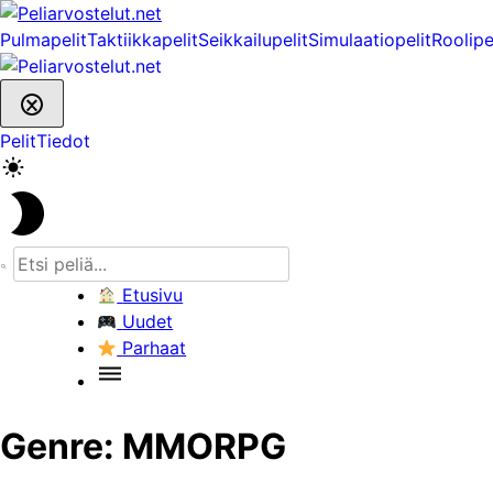
Skip
to
Pulmapelit
Taktiikkapelit
Seikkailupelit
Simulaatiopelit
Roolipe
content
Pelit
Tiedot
Etusivu
Uudet
Parhaat
Genre:
MMORPG