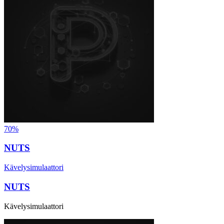
70%
NUTS
Kävelysimulaattori
NUTS
Kävelysimulaattori