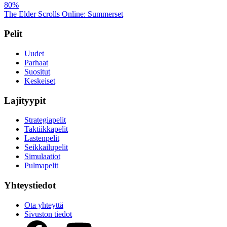
80%
The Elder Scrolls Online: Summerset
Pelit
Uudet
Parhaat
Suositut
Keskeiset
Lajityypit
Strategiapelit
Taktiikkapelit
Lastenpelit
Seikkailupelit
Simulaatiot
Pulmapelit
Yhteystiedot
Ota yhteyttä
Sivuston tiedot