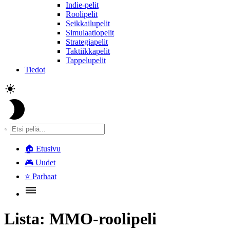
Indie-pelit
Roolipelit
Seikkailupelit
Simulaatiopelit
Strategiapelit
Taktiikkapelit
Tappelupelit
Tiedot
🏠
Etusivu
🎮
Uudet
⭐
Parhaat
Lista:
MMO-roolipeli