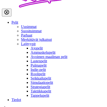
Pelit
Uusimmat
Suosituimmat
Parhaat
Merkittävät julkaisut
Lajityypit
Ajopelit
Ammuskelupelit
Avoimen maailman pelit
Lastenpelit
Pulmapelit
Indie-pelit
Roolipelit
Seikkailupelit
Simulaatiopelit
Strategiapelit
Taktiikkapelit
Tappelupelit
Tiedot