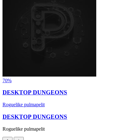
70%
DESKTOP DUNGEONS
Roguelike pulmapelit
DESKTOP DUNGEONS
Roguelike pulmapelit