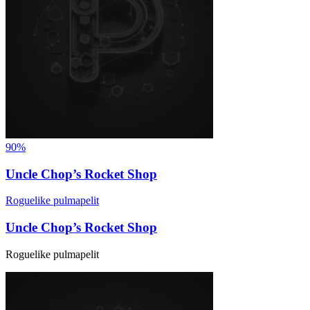
90%
Uncle Chop’s Rocket Shop
Roguelike pulmapelit
Uncle Chop’s Rocket Shop
Roguelike pulmapelit