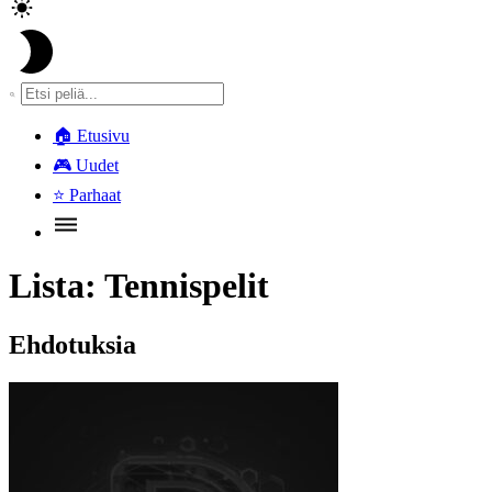
🏠
Etusivu
🎮
Uudet
⭐
Parhaat
Lista:
Tennispelit
Ehdotuksia