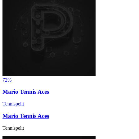
72%
Mario Tennis Aces
Tennispelit
Mario Tennis Aces
Tennispelit