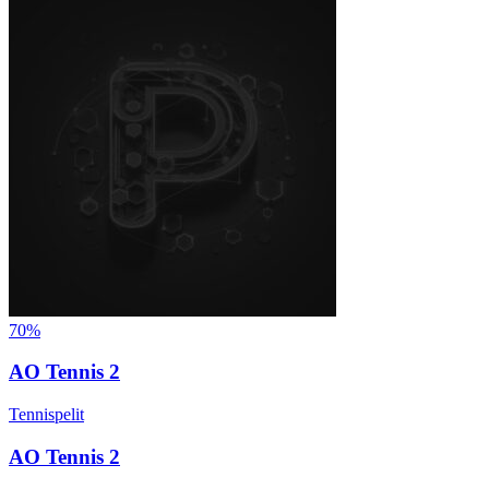
70%
AO Tennis 2
Tennispelit
AO Tennis 2