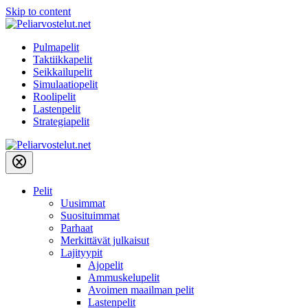
Skip to content
Pulmapelit
Taktiikkapelit
Seikkailupelit
Simulaatiopelit
Roolipelit
Lastenpelit
Strategiapelit
Pelit
Uusimmat
Suosituimmat
Parhaat
Merkittävät julkaisut
Lajityypit
Ajopelit
Ammuskelupelit
Avoimen maailman pelit
Lastenpelit