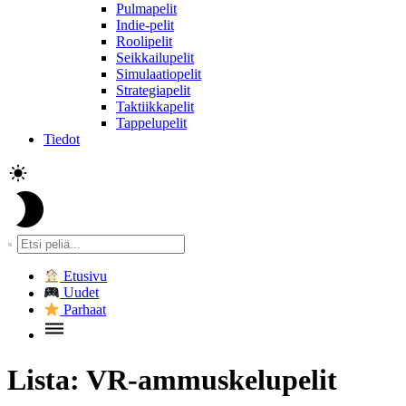
Pulmapelit
Indie-pelit
Roolipelit
Seikkailupelit
Simulaatiopelit
Strategiapelit
Taktiikkapelit
Tappelupelit
Tiedot
Etusivu
Uudet
Parhaat
Lista:
VR-ammuskelupelit