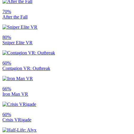
70%
After the Fall
80%
Sniper Elite VR
60%
Contagion VR: Outbreak
66%
Iron Man VR
60%
Crisis VRigade