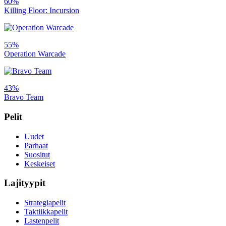
60%
Killing Floor: Incursion
55%
Operation Warcade
43%
Bravo Team
Pelit
Uudet
Parhaat
Suositut
Keskeiset
Lajityypit
Strategiapelit
Taktiikkapelit
Lastenpelit