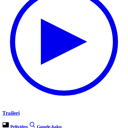
Traileri
Pelivideo
Google-haku