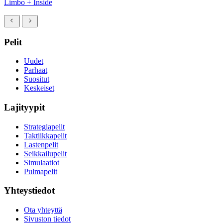
Limbo + Inside
Pelit
Uudet
Parhaat
Suositut
Keskeiset
Lajityypit
Strategiapelit
Taktiikkapelit
Lastenpelit
Seikkailupelit
Simulaatiot
Pulmapelit
Yhteystiedot
Ota yhteyttä
Sivuston tiedot