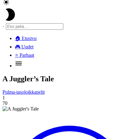
🏠
Etusivu
🎮
Uudet
⭐
Parhaat
A Juggler’s Tale
Pulma-tasoloikkapelit
1
70