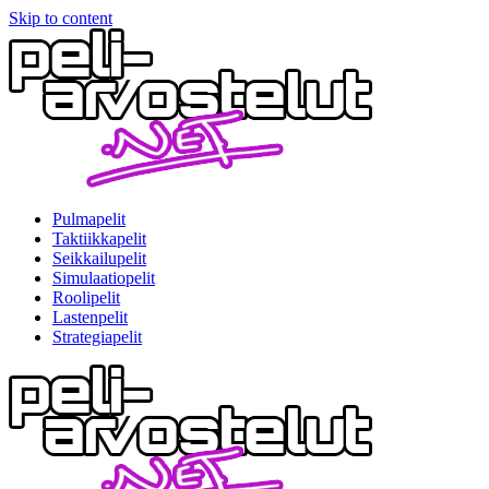
Skip to content
Pulmapelit
Taktiikkapelit
Seikkailupelit
Simulaatiopelit
Roolipelit
Lastenpelit
Strategiapelit