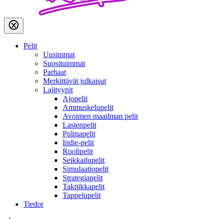
Pelit
Uusimmat
Suosituimmat
Parhaat
Merkittävät julkaisut
Lajityypit
Ajopelit
Ammuskelupelit
Avoimen maailman pelit
Lastenpelit
Pulmapelit
Indie-pelit
Roolipelit
Seikkailupelit
Simulaatiopelit
Strategiapelit
Taktiikkapelit
Tappelupelit
Tiedot