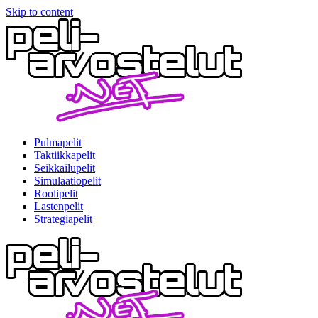
Skip to content
Pulmapelit
Taktiikkapelit
Seikkailupelit
Simulaatiopelit
Roolipelit
Lastenpelit
Strategiapelit