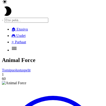
🏠
Etusivu
🎮
Uudet
⭐
Parhaat
Animal Force
Tornipuolustuspelit
1
60