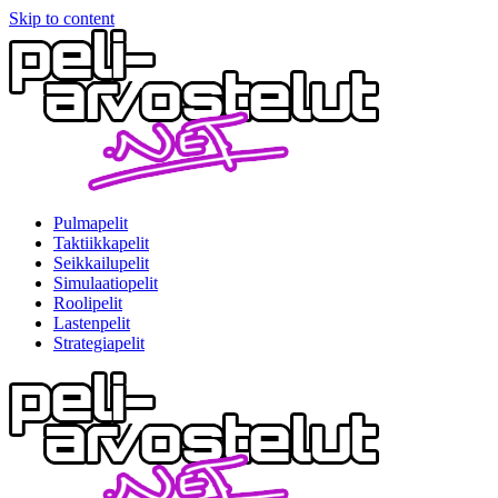
Skip to content
Pulmapelit
Taktiikkapelit
Seikkailupelit
Simulaatiopelit
Roolipelit
Lastenpelit
Strategiapelit