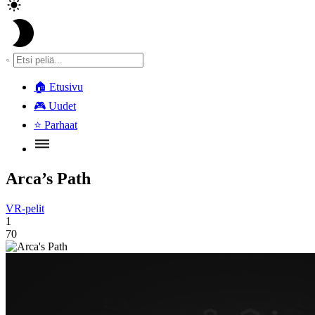
🏠
Etusivu
🎮
Uudet
⭐
Parhaat
Arca’s Path
VR-pelit
1
70