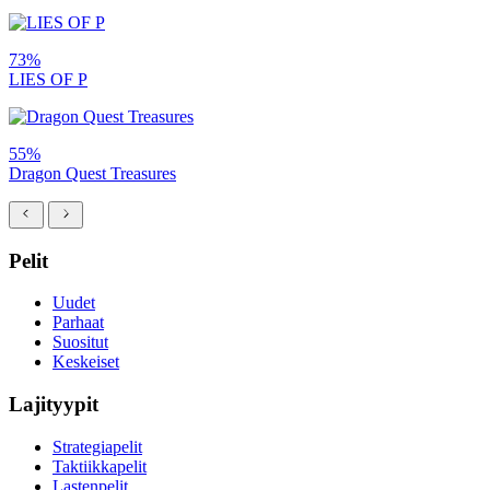
73%
LIES OF P
55%
Dragon Quest Treasures
Pelit
Uudet
Parhaat
Suositut
Keskeiset
Lajityypit
Strategiapelit
Taktiikkapelit
Lastenpelit