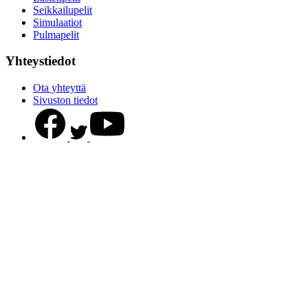
Seikkailupelit
Simulaatiot
Pulmapelit
Yhteystiedot
Ota yhteyttä
Sivuston tiedot