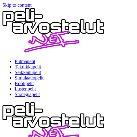
Skip to content
Pulmapelit
Taktiikkapelit
Seikkailupelit
Simulaatiopelit
Roolipelit
Lastenpelit
Strategiapelit