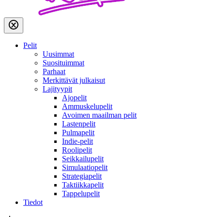
Pelit
Uusimmat
Suosituimmat
Parhaat
Merkittävät julkaisut
Lajityypit
Ajopelit
Ammuskelupelit
Avoimen maailman pelit
Lastenpelit
Pulmapelit
Indie-pelit
Roolipelit
Seikkailupelit
Simulaatiopelit
Strategiapelit
Taktiikkapelit
Tappelupelit
Tiedot