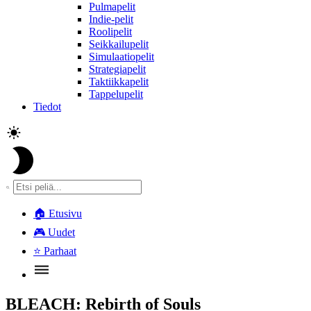
Pulmapelit
Indie-pelit
Roolipelit
Seikkailupelit
Simulaatiopelit
Strategiapelit
Taktiikkapelit
Tappelupelit
Tiedot
🏠
Etusivu
🎮
Uudet
⭐
Parhaat
BLEACH: Rebirth of Souls