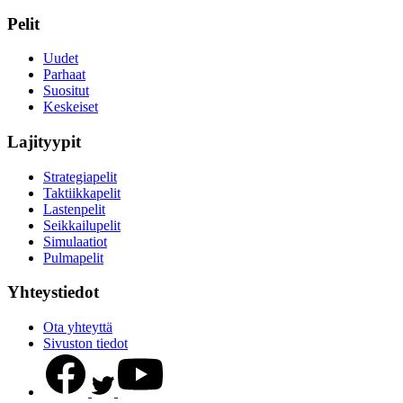
Pelit
Uudet
Parhaat
Suositut
Keskeiset
Lajityypit
Strategiapelit
Taktiikkapelit
Lastenpelit
Seikkailupelit
Simulaatiot
Pulmapelit
Yhteystiedot
Ota yhteyttä
Sivuston tiedot