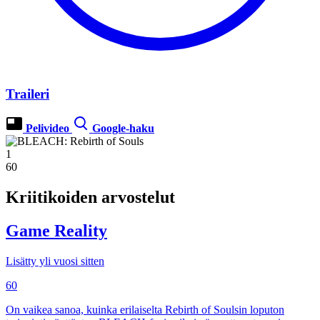
Traileri
Pelivideo
Google-haku
1
60
Kriitikoiden arvostelut
Game Reality
Lisätty yli vuosi sitten
60
On vaikea sanoa, kuinka erilaiselta Rebirth of Soulsin loputon