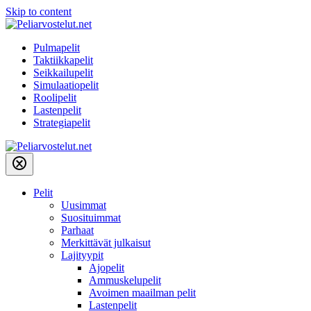
Skip to content
Pulmapelit
Taktiikkapelit
Seikkailupelit
Simulaatiopelit
Roolipelit
Lastenpelit
Strategiapelit
Pelit
Uusimmat
Suosituimmat
Parhaat
Merkittävät julkaisut
Lajityypit
Ajopelit
Ammuskelupelit
Avoimen maailman pelit
Lastenpelit