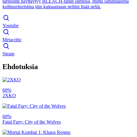
tarinointi näyttäytyy BLEACH-fanin silmissä, mutta satunnaisena
kulttuurituristina jäin kaipaamaan peliini lisää peliä.
Youtube
Metacritic
Steam
Ehdotuksia
60%
2XKO
60%
Fatal Fury: City of the Wolves