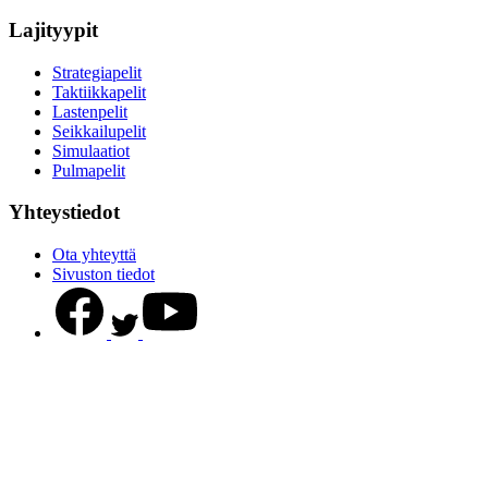
Lajityypit
Strategiapelit
Taktiikkapelit
Lastenpelit
Seikkailupelit
Simulaatiot
Pulmapelit
Yhteystiedot
Ota yhteyttä
Sivuston tiedot