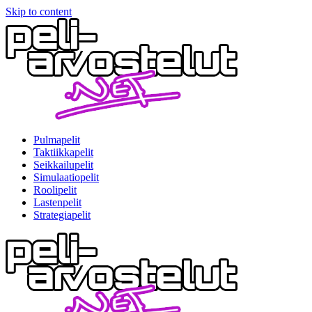
Skip to content
Pulmapelit
Taktiikkapelit
Seikkailupelit
Simulaatiopelit
Roolipelit
Lastenpelit
Strategiapelit