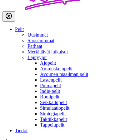
Pelit
Uusimmat
Suosituimmat
Parhaat
Merkittävät julkaisut
Lajityypit
Ajopelit
Ammuskelupelit
Avoimen maailman pelit
Lastenpelit
Pulmapelit
Indie-pelit
Roolipelit
Seikkailupelit
Simulaatiopelit
Strategiapelit
Taktiikkapelit
Tappelupelit
Tiedot