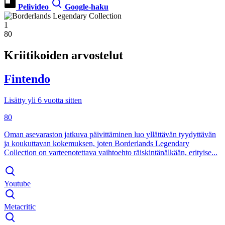
Pelivideo
Google-haku
1
80
Kriitikoiden arvostelut
Fintendo
Lisätty yli 6 vuotta sitten
80
Oman asevaraston jatkuva päivittäminen luo yllättävän tyydyttävän
ja koukuttavan kokemuksen, joten Borderlands Legendary
Collection on varteenotettava vaihtoehto räiskintänälkään, erityise...
Youtube
Metacritic