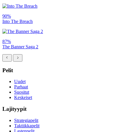
90%
Into The Breach
87%
The Banner Saga 2
Pelit
Uudet
Parhaat
Suositut
Keskeiset
Lajityypit
Strategiapelit
Taktiikkapelit
Lastenpelit