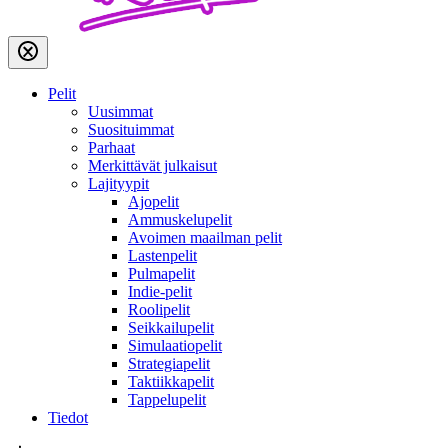
Pelit
Uusimmat
Suosituimmat
Parhaat
Merkittävät julkaisut
Lajityypit
Ajopelit
Ammuskelupelit
Avoimen maailman pelit
Lastenpelit
Pulmapelit
Indie-pelit
Roolipelit
Seikkailupelit
Simulaatiopelit
Strategiapelit
Taktiikkapelit
Tappelupelit
Tiedot