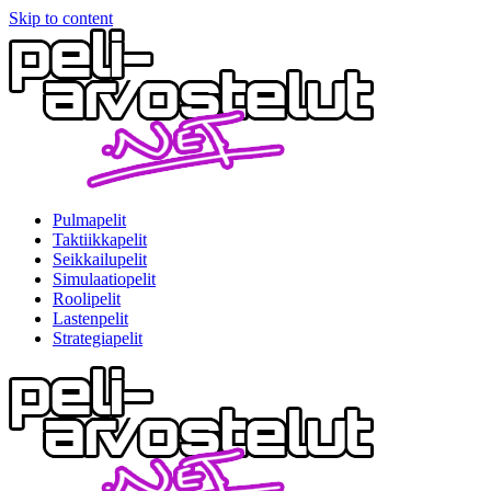
Skip to content
Pulmapelit
Taktiikkapelit
Seikkailupelit
Simulaatiopelit
Roolipelit
Lastenpelit
Strategiapelit