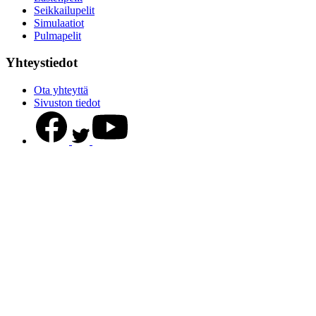
Seikkailupelit
Simulaatiot
Pulmapelit
Yhteystiedot
Ota yhteyttä
Sivuston tiedot