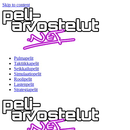
Skip to content
Pulmapelit
Taktiikkapelit
Seikkailupelit
Simulaatiopelit
Roolipelit
Lastenpelit
Strategiapelit