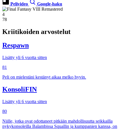
Pelivideo
Google-haku
4
78
Kriitikoiden arvostelut
Respawn
Lisätty yli 6 vuotta sitten
81
Peli on mielestäni kestänyt aikaa melko hyvin.
KonsoliFIN
Lisätty yli 6 vuotta sitten
80
Niille, jotka ovat odottaneet pitkään mahdollisuutta seikkailla
nykykonsoleilla Balambissa Squallin ja kumppanien kanssa, on