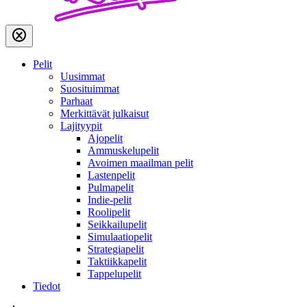
Pelit
Uusimmat
Suosituimmat
Parhaat
Merkittävät julkaisut
Lajityypit
Ajopelit
Ammuskelupelit
Avoimen maailman pelit
Lastenpelit
Pulmapelit
Indie-pelit
Roolipelit
Seikkailupelit
Simulaatiopelit
Strategiapelit
Taktiikkapelit
Tappelupelit
Tiedot