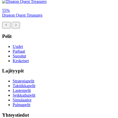
55%
Dragon Quest Treasures
Pelit
Uudet
Parhaat
Suositut
Keskeiset
Lajityypit
Strategiapelit
Taktiikkapelit
Lastenpelit
Seikkailupelit
Simulaatiot
Pulmapelit
Yhteystiedot