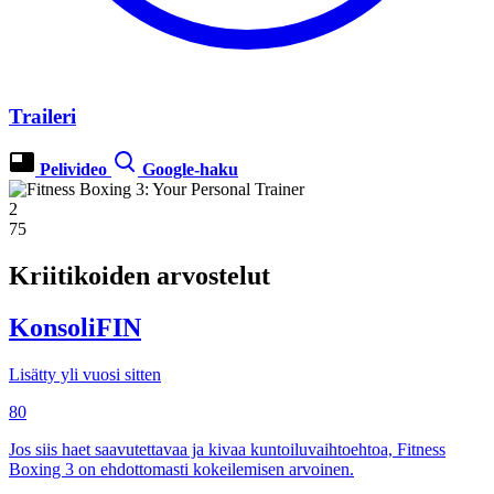
Traileri
Pelivideo
Google-haku
2
75
Kriitikoiden arvostelut
KonsoliFIN
Lisätty yli vuosi sitten
80
Jos siis haet saavutettavaa ja kivaa kuntoiluvaihtoehtoa, Fitness
Boxing 3 on ehdottomasti kokeilemisen arvoinen.