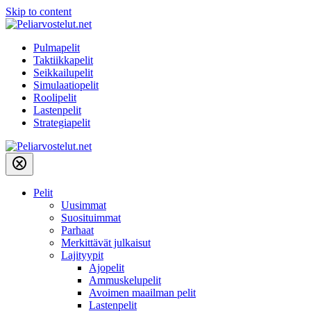
Skip to content
Pulmapelit
Taktiikkapelit
Seikkailupelit
Simulaatiopelit
Roolipelit
Lastenpelit
Strategiapelit
Pelit
Uusimmat
Suosituimmat
Parhaat
Merkittävät julkaisut
Lajityypit
Ajopelit
Ammuskelupelit
Avoimen maailman pelit
Lastenpelit