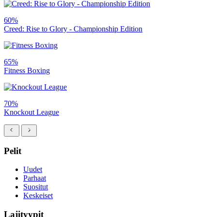
60%
Creed: Rise to Glory - Championship Edition
65%
Fitness Boxing
70%
Knockout League
Pelit
Uudet
Parhaat
Suositut
Keskeiset
Lajityypit