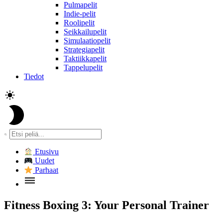
Pulmapelit
Indie-pelit
Roolipelit
Seikkailupelit
Simulaatiopelit
Strategiapelit
Taktiikkapelit
Tappelupelit
Tiedot
Etusivu
Uudet
Parhaat
Fitness Boxing 3: Your Personal Trainer