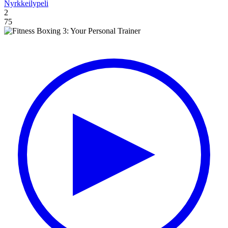
Nyrkkeilypeli
2
75