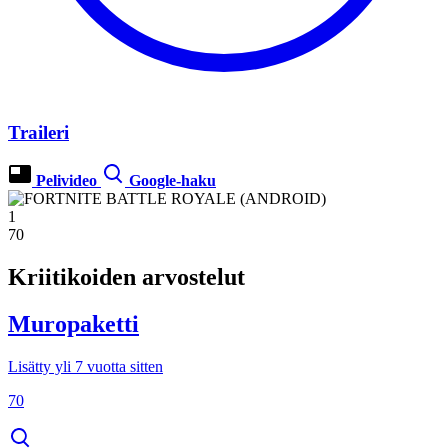
Traileri
Pelivideo
Google-haku
1
70
Kriitikoiden arvostelut
Muropaketti
Lisätty yli 7 vuotta sitten
70