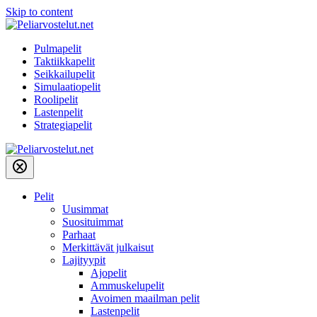
Skip to content
Pulmapelit
Taktiikkapelit
Seikkailupelit
Simulaatiopelit
Roolipelit
Lastenpelit
Strategiapelit
Pelit
Uusimmat
Suosituimmat
Parhaat
Merkittävät julkaisut
Lajityypit
Ajopelit
Ammuskelupelit
Avoimen maailman pelit
Lastenpelit