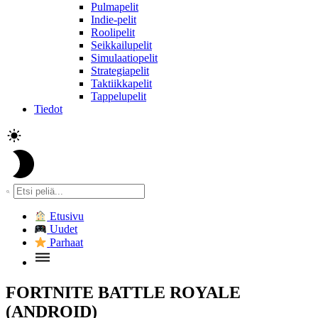
Pulmapelit
Indie-pelit
Roolipelit
Seikkailupelit
Simulaatiopelit
Strategiapelit
Taktiikkapelit
Tappelupelit
Tiedot
Etusivu
Uudet
Parhaat
FORTNITE BATTLE ROYALE
(ANDROID)