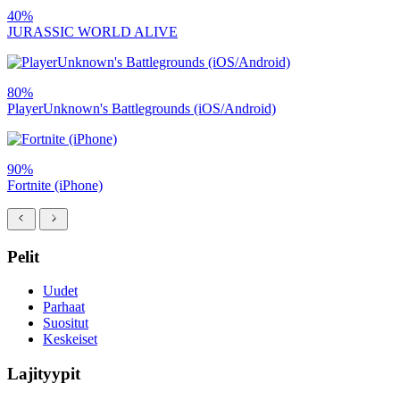
40%
JURASSIC WORLD ALIVE
80%
PlayerUnknown's Battlegrounds (iOS/Android)
90%
Fortnite (iPhone)
Pelit
Uudet
Parhaat
Suositut
Keskeiset
Lajityypit