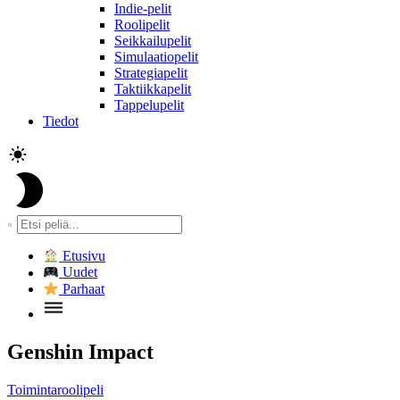
Indie-pelit
Roolipelit
Seikkailupelit
Simulaatiopelit
Strategiapelit
Taktiikkapelit
Tappelupelit
Tiedot
Etusivu
Uudet
Parhaat
Genshin Impact
Toimintaroolipeli