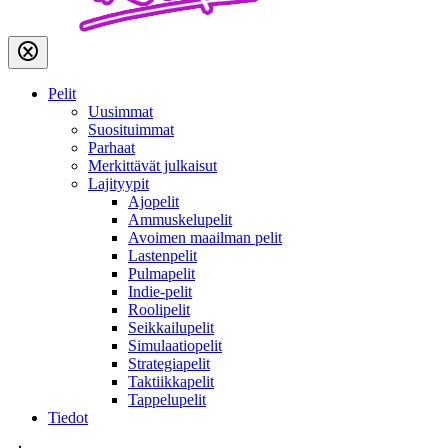
Pelit
Uusimmat
Suosituimmat
Parhaat
Merkittävät julkaisut
Lajityypit
Ajopelit
Ammuskelupelit
Avoimen maailman pelit
Lastenpelit
Pulmapelit
Indie-pelit
Roolipelit
Seikkailupelit
Simulaatiopelit
Strategiapelit
Taktiikkapelit
Tappelupelit
Tiedot