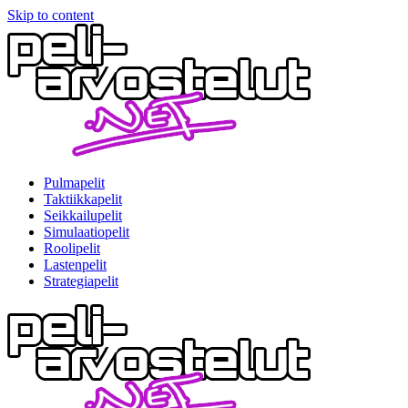
Skip to content
Pulmapelit
Taktiikkapelit
Seikkailupelit
Simulaatiopelit
Roolipelit
Lastenpelit
Strategiapelit