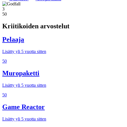
3
50
Kriitikoiden arvostelut
Pelaaja
Lisätty yli 5 vuotta sitten
50
Muropaketti
Lisätty yli 5 vuotta sitten
50
Game Reactor
Lisätty yli 5 vuotta sitten