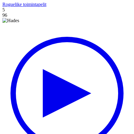
Roguelike toimintapelit
5
96