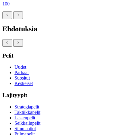
100
Ehdotuksia
Pelit
Uudet
Parhaat
Suositut
Keskeiset
Lajityypit
Strategiapelit
Taktiikkapelit
Lastenpelit
Seikkailupelit
Simulaatiot
Pulmapelit