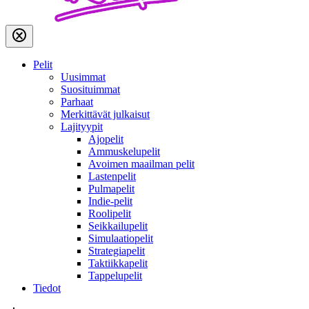
Pelit
Uusimmat
Suosituimmat
Parhaat
Merkittävät julkaisut
Lajityypit
Ajopelit
Ammuskelupelit
Avoimen maailman pelit
Lastenpelit
Pulmapelit
Indie-pelit
Roolipelit
Seikkailupelit
Simulaatiopelit
Strategiapelit
Taktiikkapelit
Tappelupelit
Tiedot