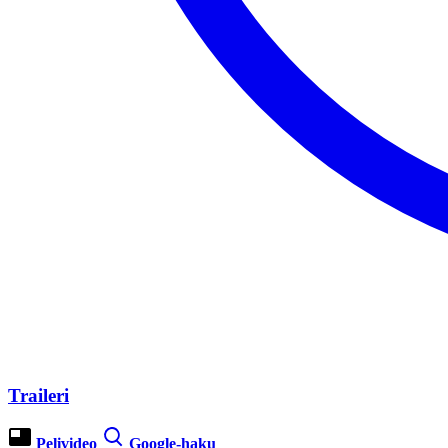
Traileri
Pelivideo
Google-haku