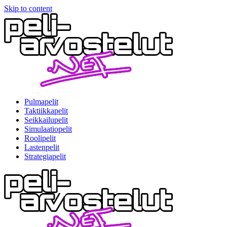
Skip to content
Pulmapelit
Taktiikkapelit
Seikkailupelit
Simulaatiopelit
Roolipelit
Lastenpelit
Strategiapelit