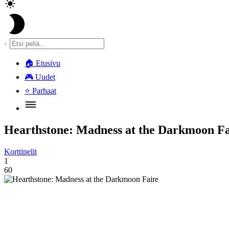
🏠
Etusivu
🎮
Uudet
⭐
Parhaat
Hearthstone: Madness at the Darkmoon Fa
Korttipelit
1
60